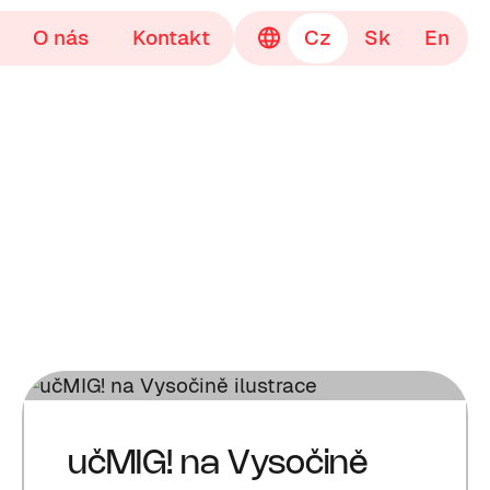
O nás
Kontakt
Cz
Sk
En
učMIG! na Vysočině