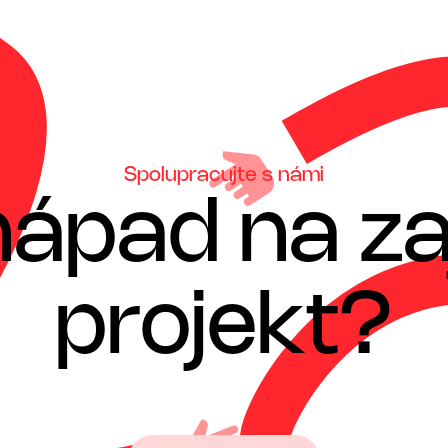
Spolupracujte s námi
nápad na za
projekt?