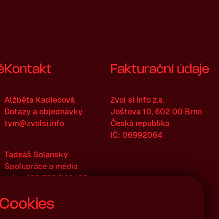
ě
Kontakt
Fakturační údaje
Alžběta Kadlecová
Zvol si info z.s.
Dotazy a objednávky
Joštova 10, 602 00 Brno
tym@zvolsi.info
Česká republika
IČ: 06992064
Tadeáš Solanský
Spolupráce a média
tel.: +420 723 543 133
tadeas.solansky@zvolsi.info
Cookies