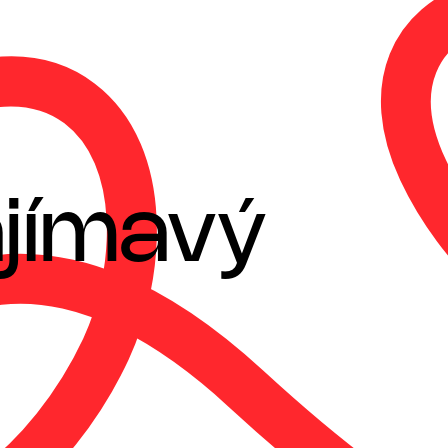
jímavý