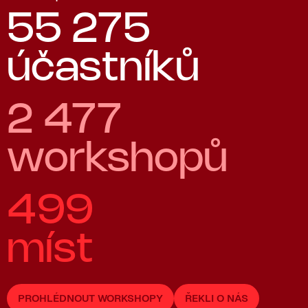
55 275
účastníků
2 477
workshopů
499
míst
PROHLÉDNOUT WORKSHOPY
ŘEKLI O NÁS