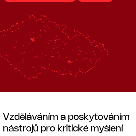
V
z
d
ě
l
á
v
á
n
í
m
a
p
o
s
k
y
t
o
v
á
n
í
m
n
á
s
t
r
o
j
ů
p
r
o
k
r
i
t
i
c
k
é
m
y
š
l
e
n
í