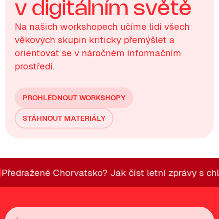
v
d
i
g
i
t
á
l
n
í
m
s
v
ě
t
ě
Na našich workshopech učíme lidi všech
věkových skupin kriticky přemýšlet a
orientovat se v náročném informačním
prostředí.
PROHLÉDNOUT WORKSHOPY
STÁHNOUT MATERIÁLY
ražené Chorvatsko? Jak číst letní zprávy s chladn