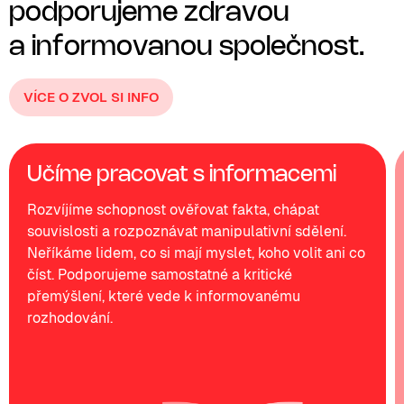
p
o
d
p
o
r
u
j
e
m
e
z
d
r
a
v
o
u
a
i
n
f
o
r
m
o
v
a
n
o
u
s
p
o
l
e
č
n
o
s
t
.
VÍCE O ZVOL SI INFO
Učíme pracovat s informacemi
Rozvíjíme schopnost ověřovat fakta, chápat
souvislosti a rozpoznávat manipulativní sdělení.
Neříkáme lidem, co si mají myslet, koho volit ani co
číst. Podporujeme samostatné a kritické
přemýšlení, které vede k informovanému
rozhodování.