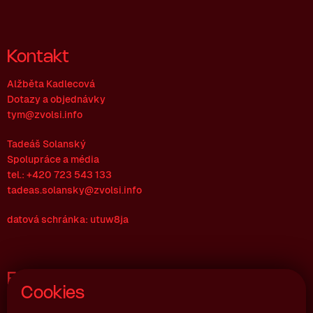
Kontakt
Alžběta Kadlecová
Dotazy a objednávky
tym@zvolsi.info
Tadeáš Solanský
Spolupráce a média
tel.: +420 723 543 133
tadeas.solansky@zvolsi.info
datová schránka: utuw8ja
Fakturační údaje
Cookies
Zvol si info z.s.