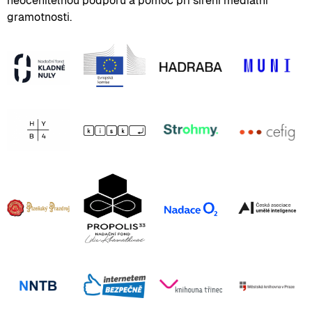
neocenitelnou podporu a pomoc při šíření mediální
gramotnosti.