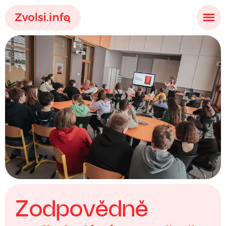
Z
o
d
p
o
v
ě
d
n
ě