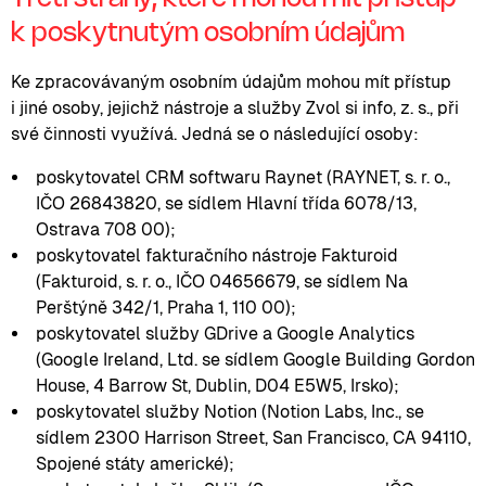
k poskytnutým osobním údajům
Ke zpracovávaným osobním údajům mohou mít přístup
i jiné osoby, jejichž nástroje a služby Zvol si info, z. s., při
své činnosti využívá. Jedná se o následující osoby:
poskytovatel CRM softwaru Raynet (RAYNET, s. r. o.,
IČO 26843820, se sídlem Hlavní třída 6078/13,
Ostrava 708 00);
poskytovatel fakturačního nástroje Fakturoid
(Fakturoid, s. r. o., IČO 04656679, se sídlem Na
Perštýně 342/1, Praha 1, 110 00);
poskytovatel služby GDrive a Google Analytics
(Google Ireland, Ltd. se sídlem Google Building Gordon
House, 4 Barrow St, Dublin, D04 E5W5, Irsko);
poskytovatel služby Notion (Notion Labs, Inc., se
sídlem 2300 Harrison Street, San Francisco, CA 94110,
Spojené státy americké);