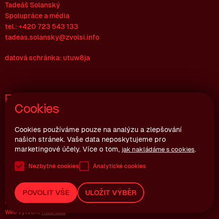
Tadeáš Solanský
Spolupráce a média
tel.: +420 723 543 133
tadeas.solansky@zvolsi.info
datová schránka: utuw8ja
Fakturační údaje
Cookies
Zvol si info z.s.
Joštova 10, 602 00 Brno
Cookies používáme pouze na analýzu a zlepšování
našich stránek. Vaše data neposkytujeme pro
Česká republika
marketingové účely. Více o tom,
.
jak nakládáme s cookies
IČ: 06992064
Nezbytné cookies
Analytické cookies
Copyright ©
2026
Zvol si info z.s.
POVOLIT VŠE
ULOŽIT VÝBĚR
Zásady ochrany osobních údajů
Všeobecné podmínky spolupráce
Web vytvořil
Hadraba