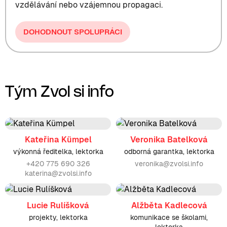
vzdělávání nebo vzájemnou propagaci.
DOHODNOUT SPOLUPRÁCI
Tým Zvol si info
Kateřina Kümpel
Veronika Batelková
výkonná ředitelka, lektorka
odborná garantka, lektorka
+420 775 690 326
veronika@zvolsi.info
katerina@zvolsi.info
Lucie Rulíšková
Alžběta Kadlecová
projekty, lektorka
komunikace se školami,
lektorka