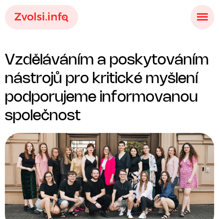
V
z
d
ě
l
á
v
á
n
í
m
a
p
o
s
k
y
t
o
v
á
n
í
m
n
á
s
t
r
o
j
ů
p
r
o
k
r
i
t
i
c
k
é
m
y
š
l
e
n
í
p
o
d
p
o
r
u
j
e
m
e
i
n
f
o
r
m
o
v
a
n
o
u
s
p
o
l
e
č
n
o
s
t