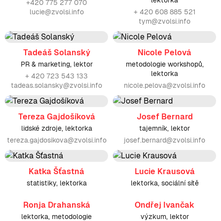
+420 775 277 070
lucie@zvolsi.info
+ 420 608 885 521
tym@zvolsi.info
Tadeáš Solanský
Nicole Pelová
PR & marketing, lektor
metodologie workshopů,
lektorka
+ 420 723 543 133
tadeas.solansky@zvolsi.info
nicole.pelova@zvolsi.info
Tereza Gajdošíková
Josef Bernard
lidské zdroje, lektorka
tajemník, lektor
tereza.gajdosikova@zvolsi.info
josef.bernard@zvolsi.info
Katka Šťastná
Lucie Krausová
statistiky, lektorka
lektorka, sociální sítě
Ronja Drahanská
Ondřej Ivančak
lektorka, metodologie
výzkum, lektor