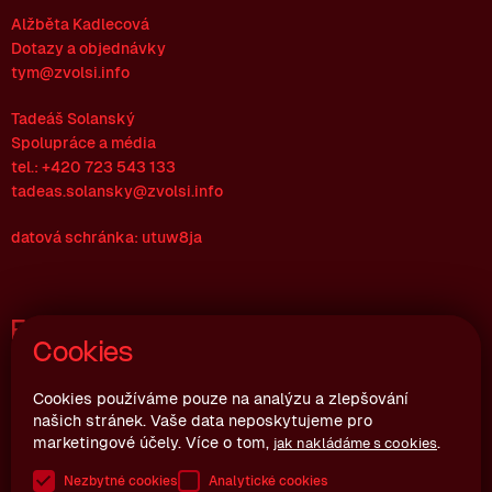
Alžběta Kadlecová
Dotazy a objednávky
tym@zvolsi.info
Tadeáš Solanský
Spolupráce a média
tel.: +420 723 543 133
tadeas.solansky@zvolsi.info
datová schránka: utuw8ja
Fakturační údaje
Cookies
Zvol si info z.s.
Joštova 10, 602 00 Brno
Cookies používáme pouze na analýzu a zlepšování
našich stránek. Vaše data neposkytujeme pro
Česká republika
marketingové účely. Více o tom,
.
jak nakládáme s cookies
IČ: 06992064
Nezbytné cookies
Analytické cookies