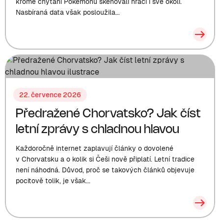
kromě chytání Pokémonů skenovali hráči i své okolí.
Nasbíraná data však posloužila...
22. července 2026
Předražené Chorvatsko? Jak číst
letní zprávy s chladnou hlavou
Každoročně internet zaplavují články o dovolené
v Chorvatsku a o kolik si Češi nově připlatí. Letní tradice
není náhodná. Důvod, proč se takových článků objevuje
pocitově tolik, je však...