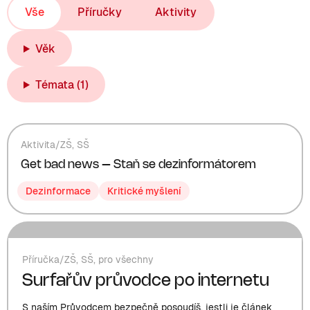
Vše
Příručky
Aktivity
Věk
Témata
(1)
Aktivita
/
ZŠ
,
SŠ
Get bad news – Staň se dezinformátorem
Dezinformace
Kritické myšlení
Příručka
/
ZŠ
,
SŠ
,
pro všechny
Surfařův průvodce po internetu
S naším Průvodcem bezpečně posoudíš, jestli je článek