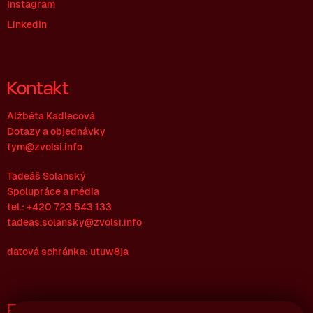
Instagram
LinkedIn
Kontakt
Alžběta Kadlecová
Dotazy a objednávky
tym@zvolsi.info
Tadeáš Solanský
Spolupráce a média
tel.: +420 723 543 133
tadeas.solansky@zvolsi.info
datová schránka: utuw8ja
Fakturační údaje