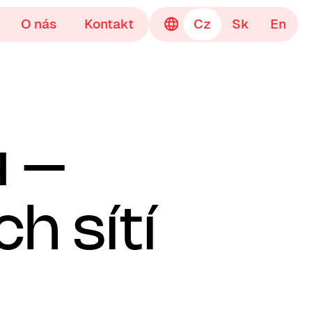
O nás
Kontakt
Cz
Sk
En
u –
ch sítí