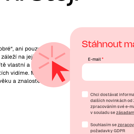
Stáhnout ma
obré“, ani pouze
záleží na jejich
E-mail
*
tě vlastní a jaký to
ích vidíme. Míra
 věku a znalostem
Chci dostávat informa
dalších novinkách od Z
zpracováním své
e-m
v souladu se
zásadami
Souhlasím se
zpracov
požadavky GDPR