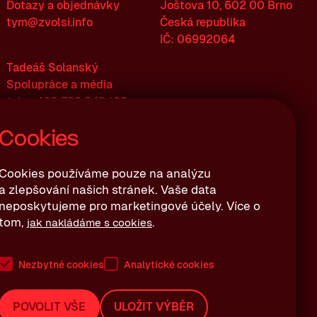
Dotazy a objednávky
Joštova 10, 602 00 Brno
tym@zvolsi.info
Česká republika
IČ: 06992064
Tadeáš Solanský
Spolupráce a média
tel.: +420 723 543 133
tadeas.solansky@zvolsi.info
Cookies
datová schránka: utuw8ja
Cookies používáme pouze na analýzu
a zlepšování našich stránek. Vaše data
neposkytujeme pro marketingové účely. Více o
tom,
.
jak nakládáme s cookies
Nezbytné cookies
Analytické cookies
POVOLIT VŠE
ULOŽIT VÝBĚR