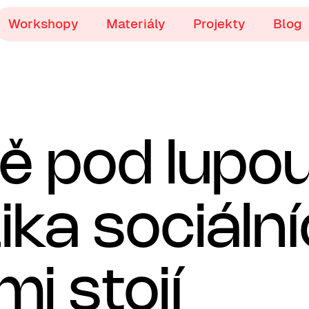
Workshopy
Materiály
Projekty
Blog
tě pod lupo
ika sociální
mi stojí