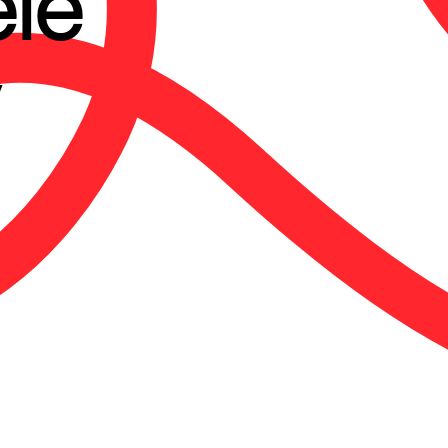
ělé
y