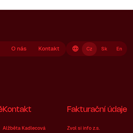
O nás
Kontakt
Cz
Sk
En
ě
Kontakt
Fakturační údaje
Alžběta Kadlecová
Zvol si info z.s.