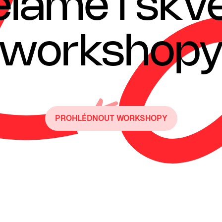
láme i skv
workshop
PROHLÉDNOUT WORKSHOPY