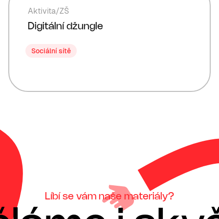
Aktivita
/
ZŠ
Digitální džungle
Sociální sítě
Líbí se vám naše materiály?