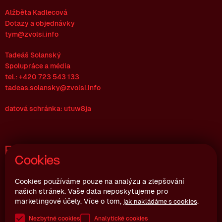
Alžběta Kadlecová
Dotazy a objednávky
tym@zvolsi.info
Tadeáš Solanský
Spolupráce a média
tel.: +420 723 543 133
tadeas.solansky@zvolsi.info
datová schránka: utuw8ja
Fakturační údaje
Cookies
Zvol si info z.s.
Joštova 10, 602 00 Brno
Cookies používáme pouze na analýzu a zlepšování
našich stránek. Vaše data neposkytujeme pro
Česká republika
marketingové účely. Více o tom,
.
jak nakládáme s cookies
IČ: 06992064
Nezbytné cookies
Analytické cookies