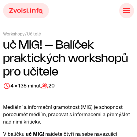
Workshopy
/
Učitelé
uč MIG! – Balíček
praktických workshopů
pro učitele
4 × 135 minut
20
Mediální a informační gramotnost (MIG) je schopnost
porozumět médiím, pracovat s informacemi a přemýšlet
nad nimi kriticky.
V balíčku
uč MIG!
najdete čtyři na sebe navazující