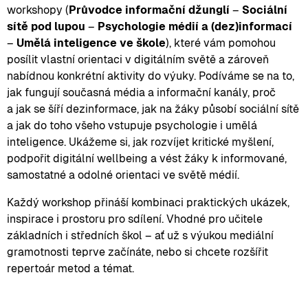
workshopy (
Průvodce informační džunglí
–
Sociální
sítě pod lupou
–
Psychologie médií a (dez)informací
–
Umělá inteligence ve škole
), které vám pomohou
posílit vlastní orientaci v digitálním světě a zároveň
nabídnou konkrétní aktivity do výuky. Podíváme se na to,
jak fungují současná média a informační kanály, proč
a jak se šíří dezinformace, jak na žáky působí sociální sítě
a jak do toho všeho vstupuje psychologie i umělá
inteligence. Ukážeme si, jak rozvíjet kritické myšlení,
podpořit digitální wellbeing a vést žáky k informované,
samostatné a odolné orientaci ve světě médií.
Každý workshop přináší kombinaci praktických ukázek,
inspirace i prostoru pro sdílení. Vhodné pro učitele
základních i středních škol – ať už s výukou mediální
gramotnosti teprve začínáte, nebo si chcete rozšířit
repertoár metod a témat.