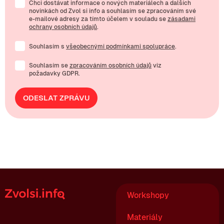
Chci dostávat informace o nových materiálech a dalších
novinkách od Zvol si info a souhlasím se zpracováním své
e-mailové
adresy za tímto účelem v souladu se
zásadami
ochrany osobních údajů
.
Souhlasím s
všeobecnými podmínkami spolupráce
.
Souhlasím se
zpracováním osobních údajů
viz
požadavky GDPR.
ODESLAT ZPRÁVU
Workshopy
Materiály