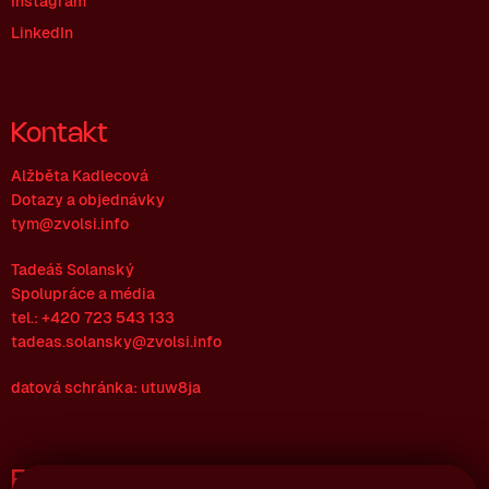
Instagram
LinkedIn
Kontakt
Alžběta Kadlecová
Dotazy a objednávky
tym@zvolsi.info
Tadeáš Solanský
Spolupráce a média
tel.: +420 723 543 133
tadeas.solansky@zvolsi.info
datová schránka: utuw8ja
Fakturační údaje