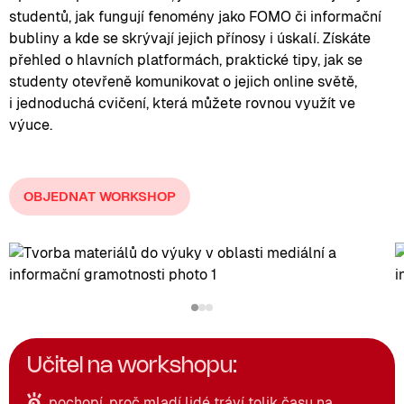
studentů, jak fungují fenomény jako FOMO či informační
bubliny a kde se skrývají jejich přínosy i úskalí. Získáte
přehled o hlavních platformách, praktické tipy, jak se
studenty otevřeně komunikovat o jejich online světě,
i jednoduchá cvičení, která můžete rovnou využít ve
výuce.
OBJEDNAT WORKSHOP
Učitel na workshopu:
pochopí, proč mladí lidé tráví tolik času na