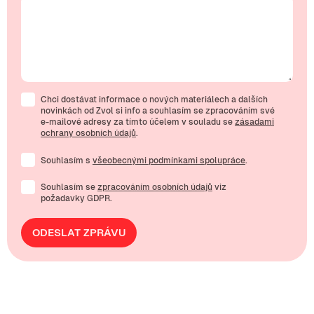
Chci dostávat informace o nových materiálech a dalších
novinkách od Zvol si info a souhlasím se zpracováním své
e-mailové
adresy za tímto účelem v souladu se
zásadami
ochrany osobních údajů
.
Souhlasím s
všeobecnými podmínkami spolupráce
.
Souhlasím se
zpracováním osobních údajů
viz
požadavky GDPR.
ODESLAT ZPRÁVU