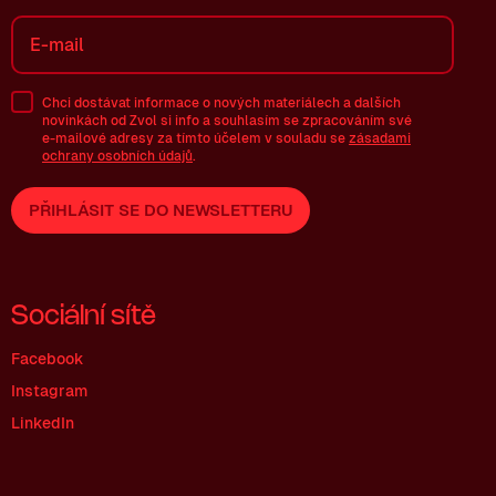
Chci dostávat informace o nových materiálech a dalších
novinkách od Zvol si info a souhlasím se zpracováním své
e-mailové
adresy za tímto účelem v souladu se
zásadami
ochrany osobních údajů
.
PŘIHLÁSIT SE DO NEWSLETTERU
Sociální sítě
Facebook
Instagram
LinkedIn