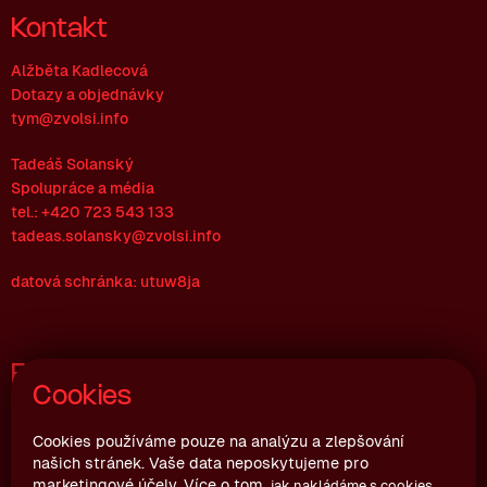
Kontakt
Alžběta Kadlecová
Dotazy a objednávky
tym@zvolsi.info
Tadeáš Solanský
Spolupráce a média
tel.: +420 723 543 133
tadeas.solansky@zvolsi.info
datová schránka: utuw8ja
Fakturační údaje
Cookies
Zvol si info z.s.
Joštova 10, 602 00 Brno
Cookies používáme pouze na analýzu a zlepšování
našich stránek. Vaše data neposkytujeme pro
Česká republika
marketingové účely. Více o tom,
.
jak nakládáme s cookies