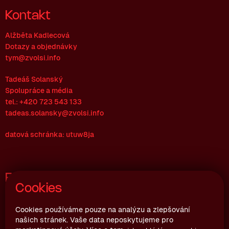
Kontakt
Alžběta Kadlecová
Dotazy a objednávky
tym@zvolsi.info
Tadeáš Solanský
Spolupráce a média
tel.: +420 723 543 133
tadeas.solansky@zvolsi.info
datová schránka: utuw8ja
Fakturační údaje
Cookies
Zvol si info z.s.
Joštova 10, 602 00 Brno
Cookies používáme pouze na analýzu a zlepšování
našich stránek. Vaše data neposkytujeme pro
Česká republika