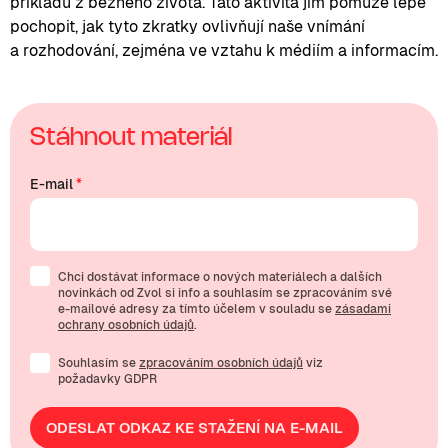
příkladů z běžného života. Tato aktivita jim pomůže lépe
pochopit, jak tyto zkratky ovlivňují naše vnímání
a rozhodování, zejména ve vztahu k médiím a informacím.
Stáhnout materiál
E-mail
*
Chci dostávat informace o nových materiálech a dalších
novinkách od Zvol si info a souhlasím se zpracováním své
e-mailové
adresy za tímto účelem v souladu se
zásadami
ochrany osobních údajů
.
Souhlasím se
zpracováním osobních údajů
viz
požadavky GDPR
ODESLAT ODKAZ KE STAŽENÍ NA E-MAIL